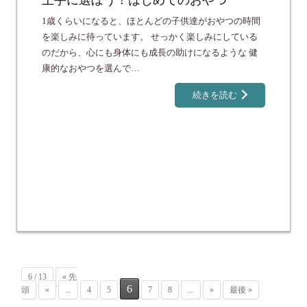
上手に選ぼう！はじめてのおやつ
1歳くらいになると、ほとんどの子供達がおやつの時間
を楽しみに待っています。 せっかく楽しみにしている
のだから、心にも身体にも成長の助けになるような 健
康的なおやつを選んで…
続きを読む
6 / 13
« 先
6
頭
«
...
4
5
7
8
...
»
最後 »