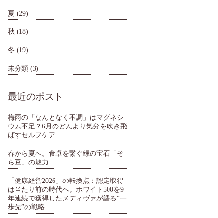
夏
(29)
秋
(18)
冬
(19)
未分類
(3)
最近のポスト
梅雨の「なんとなく不調」はマグネシ
ウム不足？6月のどんより気分を吹き飛
ばすセルフケア
春から夏へ。食卓を繋ぐ緑の宝石「そ
ら豆」の魅力
「健康経営2026」の転換点：認定取得
は当たり前の時代へ。ホワイト500を9
年連続で獲得したメディヴァが語る“一
歩先”の戦略