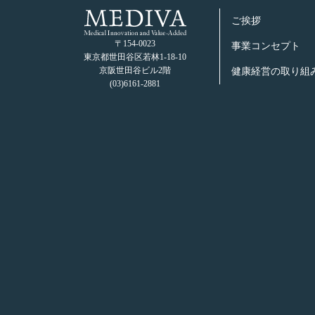
ご挨拶
〒154-0023
事業コンセプト
東京都世⽥⾕区若林1-18-10
京阪世⽥⾕ビル2階
健康経営の取り組
(03)6161-2881