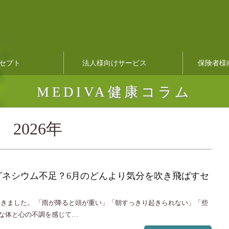
セプト
法人様向けサービス
保険者様
MEDIVA健康コラム
2026年
グネシウム不足？6月のどんより気分を吹き飛ばすセ
てきました。 「雨が降ると頭が重い」「朝すっきり起きられない」「些
んな体と心の不調を感じて…