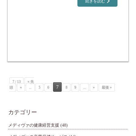
続きを読む
7 / 13
« 先
7
頭
«
...
5
6
8
9
...
»
最後 »
カテゴリー
メディヴァの健康経営支援
(48)