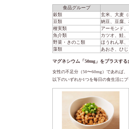
食品グループ
穀類
玄米、大麦（
豆類
納豆、豆腐、
種実類
アーモンド、
魚介類
カツオ、鮭、
野菜・きのこ類
ほうれん草、
藻類
あおさ、ひじ
マグネシウム「50mg」をプラスす
女性の不足分（50〜60mg）であれば、
以下のいずれか1つを毎日の食生活に