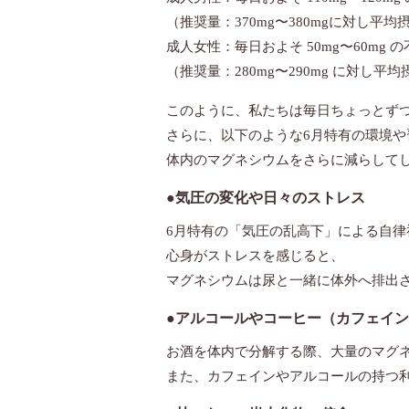
（推奨量：370mg〜380mgに対し平均
成人女性：毎日およそ 50mg〜60mg の
（推奨量：280mg〜290mg に対し平均
このように、私たちは毎日ちょっとず
さらに、以下のような6月特有の環境や
体内のマグネシウムをさらに減らして
●気圧の変化や日々のストレス
6月特有の「気圧の乱高下」による自
心身がストレスを感じると、
マグネシウムは尿と一緒に体外へ排出
●アルコールやコーヒー（カフェイ
お酒を体内で分解する際、大量のマグ
また、カフェインやアルコールの持つ