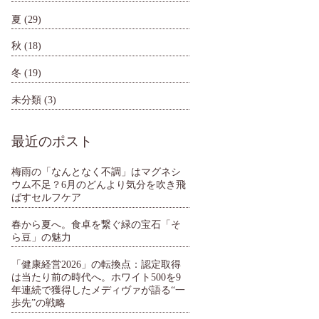
夏
(29)
秋
(18)
冬
(19)
未分類
(3)
最近のポスト
梅雨の「なんとなく不調」はマグネシ
ウム不足？6月のどんより気分を吹き飛
ばすセルフケア
春から夏へ。食卓を繋ぐ緑の宝石「そ
ら豆」の魅力
「健康経営2026」の転換点：認定取得
は当たり前の時代へ。ホワイト500を9
年連続で獲得したメディヴァが語る“一
歩先”の戦略