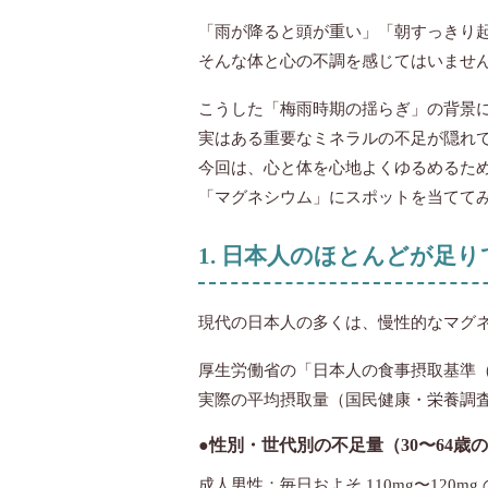
「雨が降ると頭が重い」「朝すっきり
そんな体と心の不調を感じてはいませ
こうした「梅雨時期の揺らぎ」の背景
実はある重要なミネラルの不足が隠れ
今回は、心と体を心地よくゆるめるた
「マグネシウム」にスポットを当てて
1. 日本人のほとんどが足
現代の日本人の多くは、慢性的なマグ
厚生労働省の「日本人の食事摂取基準（
実際の平均摂取量（国民健康・栄養調
●性別・世代別の不足量（30〜64歳
成人男性：毎日およそ 110mg〜120mg