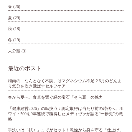
春
(26)
夏
(29)
秋
(18)
冬
(19)
未分類
(3)
最近のポスト
梅雨の「なんとなく不調」はマグネシウム不足？6月のどんよ
り気分を吹き飛ばすセルフケア
春から夏へ。食卓を繋ぐ緑の宝石「そら豆」の魅力
「健康経営2026」の転換点：認定取得は当たり前の時代へ。ホ
ワイト500を9年連続で獲得したメディヴァが語る“一歩先”の戦
略
手洗いは「拭く」までがセット！乾燥から身を守る「仕上げ」