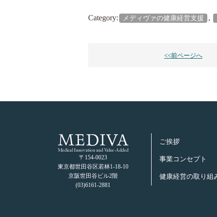
Category:
,
メディヴァの健康経営支援
<<前ページへ
ご挨拶
〒154-0023
事業コンセプト
東京都世⽥⾕区若林1-18-10
京阪世⽥⾕ビル2階
健康経営の取り組
(03)6161-2881