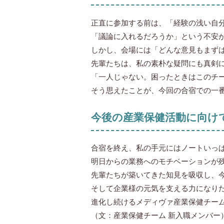
正直に参加する前は、「経験の浅い自
「議論に入れるだろうか」という不安
しかし、会場には「どんな意見もまず
先輩たちは、私の素朴な疑問にも真剣
「一人じゃない。困ったときはこのチ
そう思えたことが、今回の合宿での一
今後の産業保健活動に向け
合宿を終え、私の手元にはノートいっ
明日からの業務へのモチベーションが
先輩たちが築いてきた知見を吸収し、
そして企業様の元気を支える力になり
進化し続けるメディヴァ産業保健チー
（文：産業保健チーム 新入職メンバー