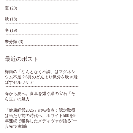
夏
(29)
秋
(18)
冬
(19)
未分類
(3)
最近のポスト
梅雨の「なんとなく不調」はマグネシ
ウム不足？6月のどんより気分を吹き飛
ばすセルフケア
春から夏へ。食卓を繋ぐ緑の宝石「そ
ら豆」の魅力
「健康経営2026」の転換点：認定取得
は当たり前の時代へ。ホワイト500を9
年連続で獲得したメディヴァが語る“一
歩先”の戦略