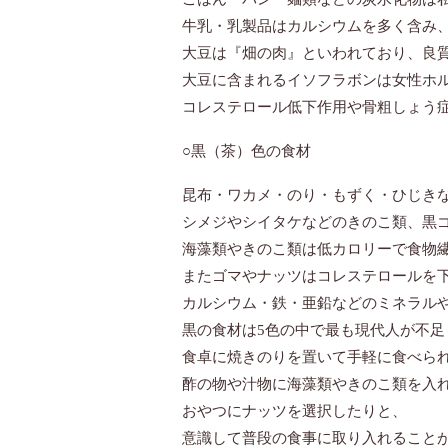
牛乳・乳製品はカルシウムを多く含み
大豆は『畑の肉』といわれており、良
大豆に含まれるイソフラボンは女性ホ
コレステロール低下作用や骨粗しょう
○黒（茶）色の食材
昆布・ワカメ・のり・もずく・ひじき
シメジやシイタケなどのきのこ類、黒
海藻類やきのこ類は低カロリーで食物
またゴマやナッツはコレステロールを
カルシウム・鉄・亜鉛などのミネラル
黒の食材は5色の中で最も現代人が不
食卓に焼きのりを置いて手軽に食べら
酢の物や汁物に海藻類やきのこ類を入
おやつにナッツを選択したりと、
意識して普段の食事に取り入れること