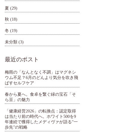
夏
(29)
秋
(18)
冬
(19)
未分類
(3)
最近のポスト
梅雨の「なんとなく不調」はマグネシ
ウム不足？6月のどんより気分を吹き飛
ばすセルフケア
春から夏へ。食卓を繋ぐ緑の宝石「そ
ら豆」の魅力
「健康経営2026」の転換点：認定取得
は当たり前の時代へ。ホワイト500を9
年連続で獲得したメディヴァが語る“一
歩先”の戦略