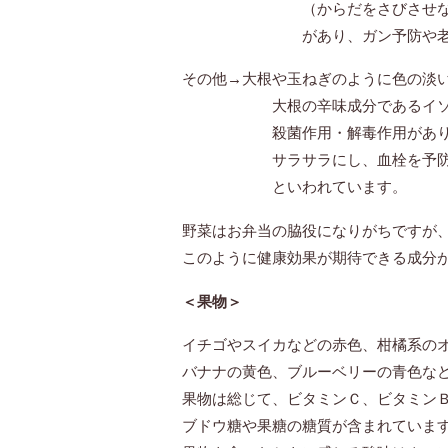
（からだをさびさせないよう
があり、ガン予防や老化予防、
その他→大根や玉ねぎのように色の淡
大根の辛味成分であるイソチオ
殺菌作用・解毒作用があり、玉
サラサラにし、血栓を予防する
といわれています。
野菜はお弁当の脇役になりがちですが
このように健康効果が期待できる成分
＜果物＞
イチゴやスイカなどの赤色、柑橘系の
バナナの黄色、ブルーベリーの青色な
果物は総じて、ビタミンＣ、ビタミン
ブドウ糖や果糖の糖質が含まれていま