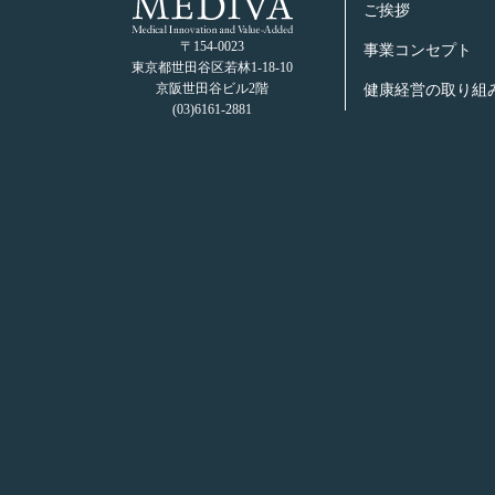
ご挨拶
〒154-0023
事業コンセプト
東京都世⽥⾕区若林1-18-10
京阪世⽥⾕ビル2階
健康経営の取り組
(03)6161-2881