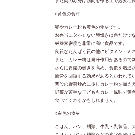
また肉の赤身は筋肉を作る上で必要な
○黄色の食材
卵やカレー粉も黄色の食材です。
お弁当に欠かせない卵焼きは色だけで
栄養素密度も非常に高い食品です。
良質なたんぱく質の他にビタミン・ミ
また、カレー粉は発汗作用があるので
さらに胃腸の働きを高め、食欲を増進
疲労を回復する効果があるといわれて
普段の野菜炒めに少しカレー粉を加え
野菜が苦手な子どももカレー風味で黄
食べてくれるかもしれません。
○白色の食材
ごはん、パン、麺類、牛乳・乳製品、
ごはん・パン・麺類などの炭水化物は