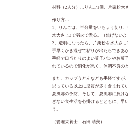
材料（2人分）…りんご1個、片栗粉大さ
作り方…
1、りんごは、半分量をいちょう切り
水大さじ3で弱火で煮る。（焦げないよ
2、透明になったら、片栗粉を水大さじ
手早くかき混ぜて粘りが出たらできあ
手軽で口当たりのよい菓子パンやお菓
れているので消化が悪く、体調不良の
また、カップうどんなども手軽ですが
思っている以上に脂質が多く含まれて
夏風邪の予防、そして、夏風邪に負け
ぎない食生活を心掛けるとともに、早
う。
（管理栄養士 石田 晴美）