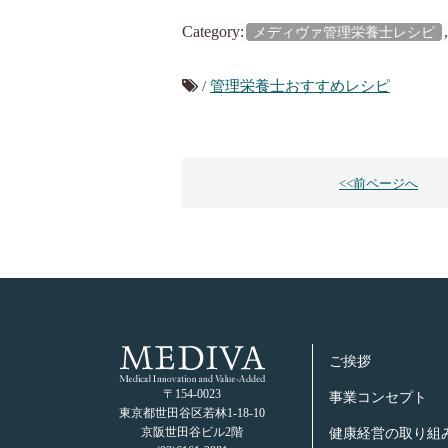
Category:
メディヴァ管理栄養士レシピ
/
管理栄養士おすすめレシピ
<<前ページへ
ご挨拶
〒154-0023
事業コンセプト
東京都世⽥⾕区若林1-18-10
京阪世⽥⾕ビル2階
健康経営の取り組