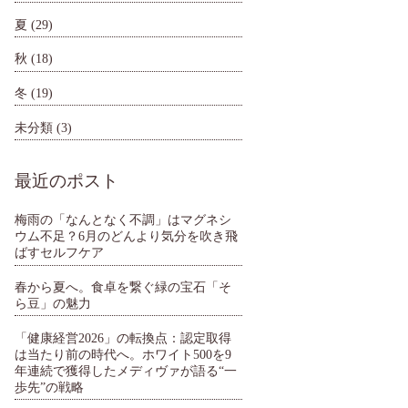
夏
(29)
秋
(18)
冬
(19)
未分類
(3)
最近のポスト
梅雨の「なんとなく不調」はマグネシ
ウム不足？6月のどんより気分を吹き飛
ばすセルフケア
春から夏へ。食卓を繋ぐ緑の宝石「そ
ら豆」の魅力
「健康経営2026」の転換点：認定取得
は当たり前の時代へ。ホワイト500を9
年連続で獲得したメディヴァが語る“一
歩先”の戦略