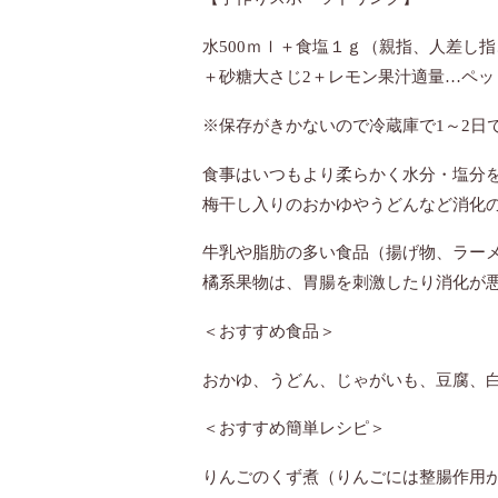
水500ｍｌ＋食塩１ｇ（親指、人差し
＋砂糖大さじ2＋レモン果汁適量…ペッ
※保存がきかないので冷蔵庫で1～2日
食事はいつもより柔らかく水分・塩分
梅干し入りのおかゆやうどんなど消化
牛乳や脂肪の多い食品（揚げ物、ラー
橘系果物は、胃腸を刺激したり消化が
＜おすすめ食品＞
おかゆ、うどん、じゃがいも、豆腐、
＜おすすめ簡単レシピ＞
りんごのくず煮（りんごには整腸作用