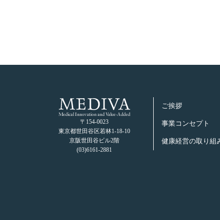
ご挨拶
〒154-0023
事業コンセプト
東京都世⽥⾕区若林1-18-10
京阪世⽥⾕ビル2階
健康経営の取り組
(03)6161-2881