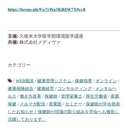
https://forms.gle/Fw7rWa3KR6W7X9cv8
主催:
久留米大学医学部環境医学講座
共催:
株式会社メディヴァ
カテゴリー
/
WEB面談
/
健康管理システム
/
保健指導
/
オンライン
/
健康保険組合
/
健康経営
/
コンサルティング
/
メンタルヘ
ルス
/
働き方改革
/
保健師
/
管理栄養士
/
厚生労働省
/
産業
保健
/
メルマガ配信
/
産業医
/
セミナー
/
保健師が学会発表
したお知らせ！保健師が現場の取り組みを学会へも報告し
活躍しております。