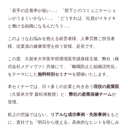
「若手の定着率が低い…」 「部下とのコミュニケーショ
ンがうまくいかない…」 「どうすれば、社員がイキイキ
と働ける組織になるんだろう…」
このようなお悩みを抱える経営者様、人事労務ご担当者
様、従業員の健康管理を担う皆様、必見です。
この度、久留米大学医学部環境医学講座様主催、弊社（株
式会社メディヴァ）共催にて、「離職防止と組織活性化」
をテーマにした
無料特別セミナー
を開催いたします。
本セミナーでは、日々多くの企業と向き合う
現役の産業医
（久留米大学 森松准教授）と、
弊社の産業保健チーム
が
登壇。
机上の空論ではない、
リアルな成功事例・失敗事例
をもと
に、貴社でも「明日から使える」具体的なヒントを惜しみ